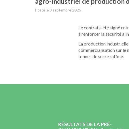
agro-industriel de production 
Posté le
8 septembre 2025
Le contrat a été signé ent
à renforcer la sécurité al
La production industriell
commercialisation sur le m
tonnes de sucre raffiné.
ication N° : 2026-
RÉSULTATS DE LA PRÉ-