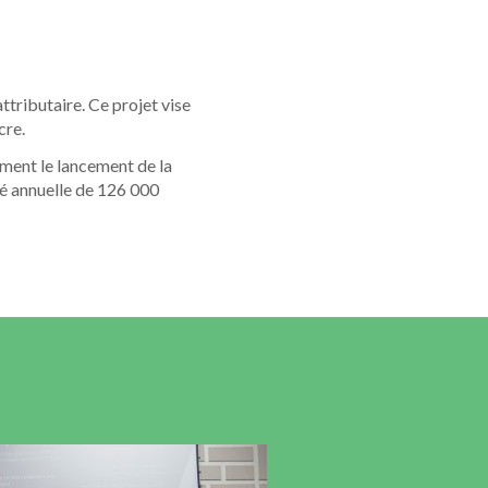
ttributaire. Ce projet vise
cre.
ment le lancement de la
té annuelle de 126 000
Réunion du Comité 