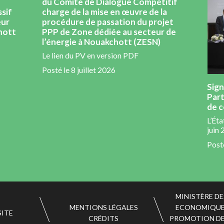
du Comite de Dialogue Compétitif
ssif
charge de la mise en œuvre de la
eur
procédure de passation du projet
chott
PPP de Zone dédiée au secteur de
l’énergie à Nouakchott (ZESN)
Le lien du PV en version PDF
Posté le
8 juillet 2026
Sign
Part
de c
L’Éta
juin 
Post
MINISTÈRE DE
MENTIONS LÉGALES
ECONOMIQUES
SITE
CRÉDITS
PROMOTION DE