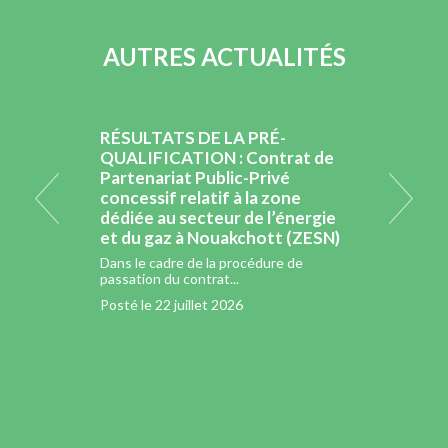
AUTRES ACTUALITÉS
RÉSULTATS DE LA PRÉ-
Procès
n
QUALIFICATION : Contrat de
sessio
e
Partenariat Public-Privé
Compét
PP
concessif relatif à la zone
œuvre
Est de
dédiée au secteur de l’énergie
passat
IMDIR)
et du gaz à Nouakchott (ZESN)
Zone 
l’éner
e
Dans le cadre de la procédure de
passation du contrat...
Le lien
Posté le
22 juillet 2026
Posté l